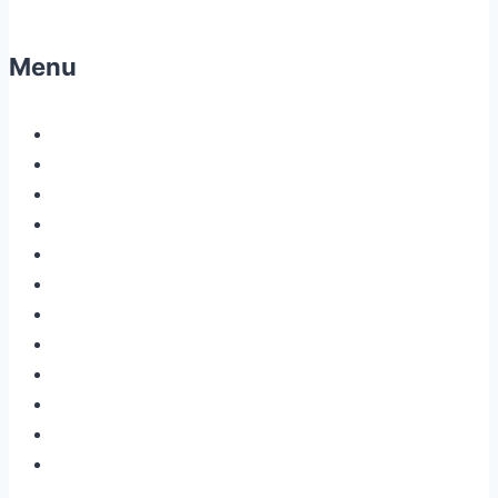
Menu
Strona główna
O firmie
Oferta
Usługi
Nasz sprzęt
Inżynierowie
Partnerzy
Kontakt
Przepisy prawne i wiedza ogólna
Zdjęcia i filmy z pracy
Usuwanie usterek
Pomiary stężenia i obecności innych gazów