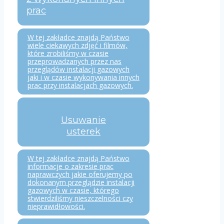
prac
W tej zakładce znajdą Państwo
wiele ciekawych zdjęć i filmów,
które zrobiliśmy w czasie
przeprowadzanych przez nas
przeglądów instalacji gazowych
jaki i w czasie wykonywania innych
prac przy instalacjach gazowych.
Usuwanie
usterek
W tej zakładce znajdą Państwo
informacje o zakresie prac
naprawczych jakie oferujemy po
dokonanym przeglądzie instalacji
gazowych w czasie, którego
stwierdziliśmy nieszczelności czy
nieprawidłowości.