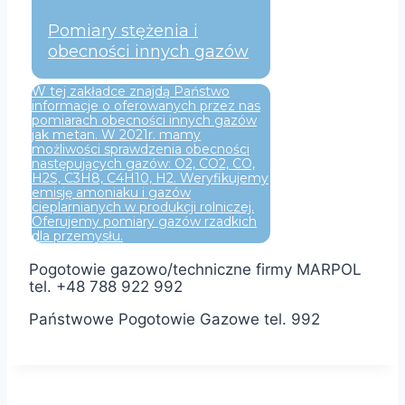
Pomiary stężenia i
obecności innych gazów
W tej zakładce znajdą Państwo
informacje o oferowanych przez nas
pomiarach obecności innych gazów
jak metan. W 2021r. mamy
możliwości sprawdzenia obecności
następujących gazów: O2, CO2, CO,
H2S, C3H8, C4H10, H2. Weryfikujemy
emisję amoniaku i gazów
cieplarnianych w produkcji rolniczej.
Oferujemy pomiary gazów rzadkich
dla przemysłu.
Pogotowie gazowo/techniczne firmy MARPOL
tel. +48 788 922 992
Państwowe Pogotowie Gazowe tel. 992