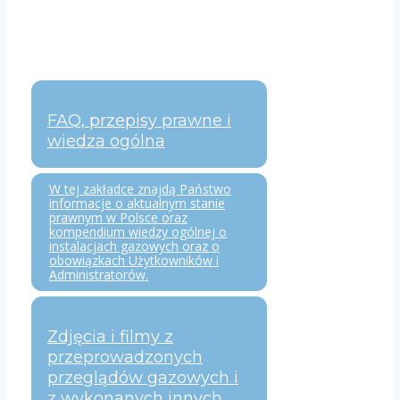
FAQ, przepisy prawne i
wiedza ogólna
W tej zakładce znajdą Państwo
informacje o aktualnym stanie
prawnym w Polsce oraz
kompendium wiedzy ogólnej o
instalacjach gazowych oraz o
obowiązkach Użytkowników i
Administratorów.
Zdjęcia i filmy z
przeprowadzonych
przeglądów gazowych i
z wykonanych innych